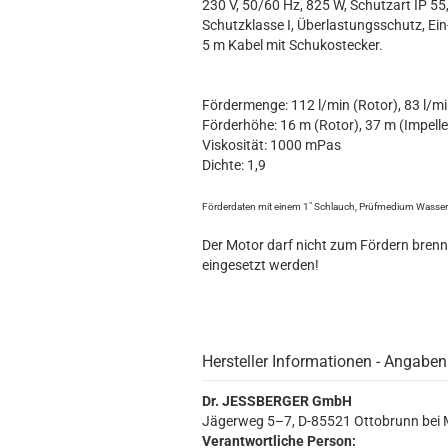
230 V, 50/60 Hz, 825 W, Schutzart IP 55
Schutzklasse I, Überlastungsschutz, Ein
5 m Kabel mit Schuko­stecker.
Fördermenge: 112 l/min (Rotor), 83 l/mi
Förderhöhe: 16 m (Rotor), 37 m (Impelle
Viskosität: 1000 mPas
Dichte: 1,9
Förderdaten mit einem 1" Schlauch, Prüfmedium Wasser 
Der Motor darf nicht zum Fördern bren
eingesetzt werden!
Hersteller Informationen - Angaben
Dr. JESSBERGER GmbH
Jägerweg 5–7, D-85521 Ottobrunn bei
Verantwortliche Person: