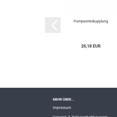
Pump­werks­kupp­lung
26,18 EUR
MEHR ÜBER...
Impressum