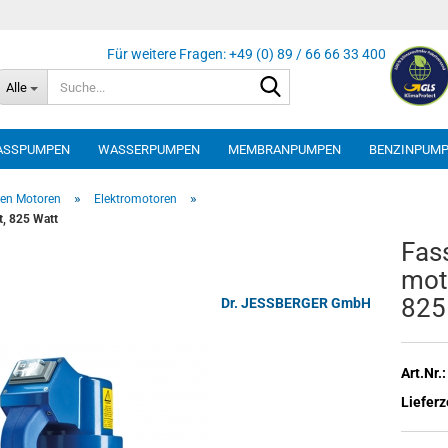
Suche...
Alle
ASSPUMPEN
WASSERPUMPEN
MEMBRANPUMPEN
BENZINPUM
»
»
en Motoren
Elektromotoren
, 825 Watt
Fas­
mo­t
825
Dr. JESSBERGER GmbH
Art.Nr.:
Lieferz