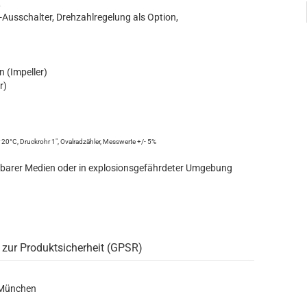
,
-Ausschalter, Drehzahlregelung als Option,
n (Impeller)
r)
20°C, Druckrohr 1", Ovalradzähler, Messwerte +/- 5%
nbarer Medien oder in explosionsgefährdeter Umgebung
 zur Produktsicherheit (GPSR)
 München