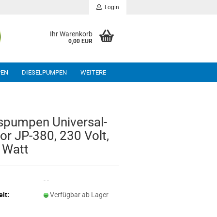
Login
Ihr Warenkorb
0,00 EUR
PEN
DIESELPUMPEN
WEITERE
s­pum­pen Uni­ver­sal­
or JP-​380, 230 Volt,
 Watt
- -
eit:
Verfügbar ab Lager