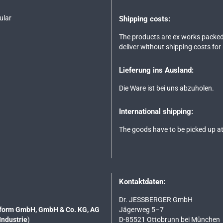
ular
Shipping costs:
The products are ex works packed
deliver without shipping costs for
Lieferung ins Ausland:
Die Ware ist bei uns abzuholen.
International shipping:
The goods have to be picked up at
Kontaktdaten:
Dr. JESSBERGER GmbH
tsform GmbH, GmbH & Co. KG, AG
Jägerweg 5–7
Industrie
)
D-85521 Ottobrunn bei München