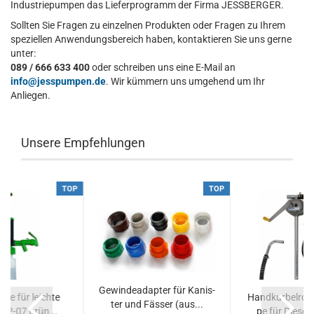
Industriepumpen das Lieferprogramm der Firma JESSBERGER.
Sollten Sie Fragen zu einzelnen Produkten oder Fragen zu Ihrem
speziellen Anwendungsbereich haben, kontaktieren Sie uns gerne
unter:
089 / 666 633 400
oder schreiben uns eine E-Mail an
info@jesspumpen.de
. Wir kümmern uns umgehend um Ihr
Anliegen.
Unsere Empfehlungen
TOP
TOP
Ge­win­de­ad­ap­ter für Ka­nis­
pe für leich­te
Hand­kur­bel­ro­t
ter und Fäs­ser (aus...
 JP-07 grün...
pe für Die­sel, 