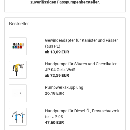
zuverlässigen Fasspumpenhersteller.
Bestseller
Ge­win­de­ad­ap­ter für Ka­nis­ter und Fäs­ser
(aus PE)
ab 13,09 EUR
Hand­pum­pe für Säu­ren und Che­mi­ka­li­en -
JP-04 Gelb, Weiß
ab 72,59 EUR
Pump­werks­kupp­lung
26,18 EUR
Hand­pum­pe für Die­sel, Öl, Frost­schutz­mit­
tel - JP-03
47,60 EUR