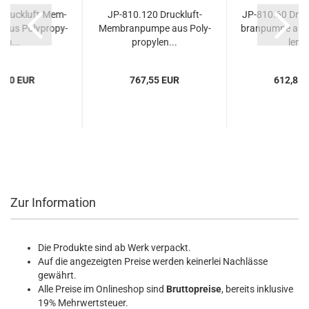
Druckluft-​​Mem­
JP-​810.120 Druckluft-​​
JP-​810.60 Druck
 aus Po­ly­pro­py­
Mem­bran­pum­pe aus Po­ly­
bran­pum­pe aus P
len...
pro­py­len...
len...
4,10 EUR
767,55 EUR
612,85 
Zur Information
Die Produkte sind ab Werk verpackt.
Auf die angezeigten Preise werden keinerlei Nachlässe
gewährt.
Alle Preise im Onlineshop sind
Bruttopreise
, bereits inklusive
19% Mehrwertsteuer.