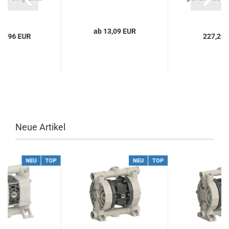
ab 13,09 EUR
18,96 EUR
227,29 
Neue Artikel
NEU
TOP
NEU
TOP