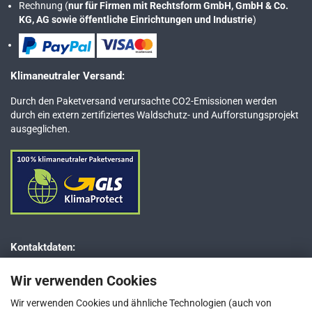
Rechnung (
nur für Firmen mit Rechtsform GmbH, GmbH & Co.
KG, AG sowie öffentliche Einrichtungen und Industrie
)
Klimaneutraler Versand:
Durch den Paketversand verursachte CO2-Emissionen werden
durch ein extern zertifiziertes Waldschutz- und Aufforstungsprojekt
ausgeglichen.
Kontaktdaten:
Dr. JESSBERGER GmbH
Wir verwenden Cookies
Jägerweg 5–7
D-85521 Ottobrunn bei München
Wir verwenden Cookies und ähnliche Technologien (auch von