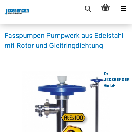
Fas­s­pum­pen Pump­werk aus Edel­stahl
mit Rotor und Gleit­ring­dich­tung
Dr.
JESSBERGER
GmbH