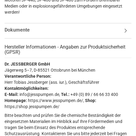
Motoren JP-440, JP-460 und JP-480 zum Fördern brennbarer
Medien oder in explosionsgefährdeten Umgebungen eingesetzt
werden!
Dokumente
Hersteller Informationen - Angaben zur Produktsicherheit
(GPSR)
Dr. JESSBERGER GmbH
Jägerweg 5–7, D-85521 Ottobrunn bei München
Verantwortliche Person:
Herr Tobias Jessberger (ass. iur.), Geschäftsführer
Kontaktmöglichkeiten:
E-Mail:
info@jesspumpen.de,
Tel.:
+49 (0) 89 / 66 66 33 400
Homepage:
https://www.jesspumpen.de/,
Shop:
https://shop.jesspumpen.de/
Bitte beachten und prüfen Sie die chemische Beständigkeit der
eingesetzten Materialien im Hinblick auf Ihre Fördermedien und
tragen Sie beim Einsatz des Produktes entsprechende
Schutzausrüstung. Kontaktieren Sie uns bitte jederzeit bei Fragen