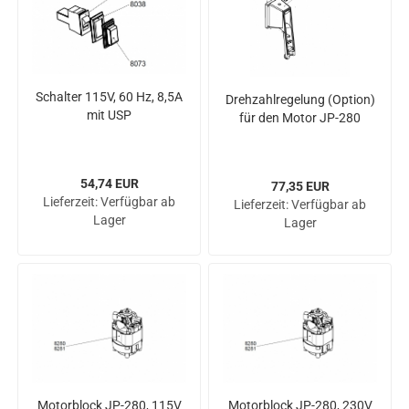
Schal­ter 115V, 60 Hz, 8,5A
Dreh­zahl­re­ge­lung (Op­ti­on)
mit USP
für den Motor JP-​280
54,74 EUR
77,35 EUR
Lieferzeit:
Verfügbar ab
Lieferzeit:
Verfügbar ab
Lager
Lager
Mo­tor­block JP-​280, 115V
Mo­tor­block JP-​280, 230V