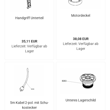
Mo­t­or­de­ckel
Hand­griff Un­ter­teil
38,08 EUR
35,11 EUR
Lieferzeit:
Verfügbar ab
Lieferzeit:
Verfügbar ab
Lager
Lager
Un­te­res La­ger­schild
5m Kabel 2-pol. mit Schu­
ko­ste­cker