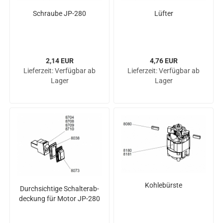
Schrau­be JP-​280
Lüf­ter
2,14 EUR
4,76 EUR
Lieferzeit:
Verfügbar ab
Lieferzeit:
Verfügbar ab
Lager
Lager
Koh­le­bürs­te
Durch­sich­ti­ge Schal­ter­ab­
de­ckung für Motor JP-​280