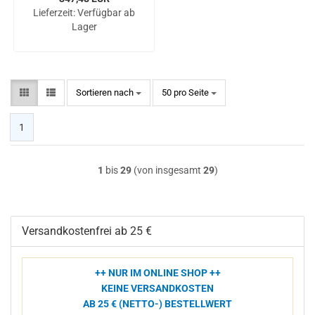
Lieferzeit:
Verfügbar ab
Lager
Sortieren nach
pro Seite
Sortieren nach
50 pro Seite
1
1
bis
29
(von insgesamt
29
)
Versandkostenfrei ab 25 €
++ NUR IM ONLINE SHOP ++
KEINE VERSANDKOSTEN
AB 25 € (NETTO-) BESTELLWERT