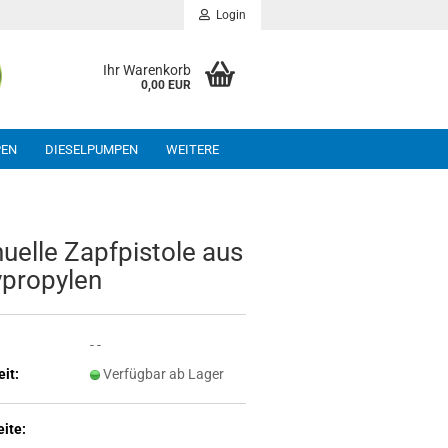
Login
Ihr Warenkorb
0,00 EUR
PEN
DIESELPUMPEN
WEITERE
u­el­le Zapf­pis­to­le aus
­pro­py­len
- -
eit:
Verfügbar ab Lager
ite: