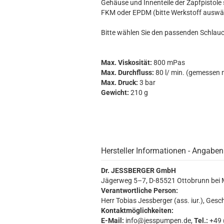
Gehäuse und Innenteile der Zapfpistole 
FKM oder EPDM (bitte Werkstoff auswä
Bitte wählen Sie den passenden Schlauch
Max. Viskosität:
800 mPas
Max. Durchfluss:
80 l/ min. (gemessen 
Max. Druck:
3 bar
Gewicht:
210 g
Hersteller Informationen - Angaben
Dr. JESSBERGER GmbH
Jägerweg 5–7, D-85521 Ottobrunn bei
Verantwortliche Person:
Herr Tobias Jessberger (ass. iur.), Gesc
Kontaktmöglichkeiten:
E-Mail:
info@jesspumpen.de,
Tel.:
+49 (