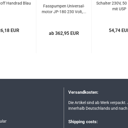
toff Hand­rad Blau
Schal­ter 230V, 50
Fas­s­pum­pen Uni­ver­sal­
mit USP
mo­tor JP-​180 230 Volt,...
26,18 EUR
54,74 EU
ab 362,95 EUR
Versandkosten:
Die Artikel sind ab Werk verpackt.
innerhalb Deutschlands und nach 
ular
Shipping costs: