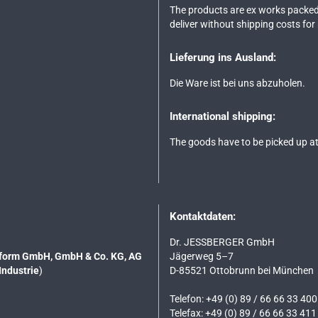
The products are ex works packed
deliver without shipping costs for
Lieferung ins Ausland:
Die Ware ist bei uns abzuholen.
International shipping:
The goods have to be picked up at
Kontaktdaten:
Dr. JESSBERGER GmbH
tsform GmbH, GmbH & Co. KG, AG
Jägerweg 5–7
Industrie
)
D-85521 Ottobrunn bei München
Telefon: +49 (0) 89 / 66 66 33 400
Telefax: +49 (0) 89 / 66 66 33 411