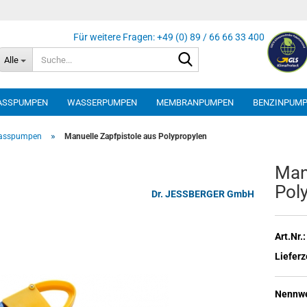
Suche...
Alle
ASSPUMPEN
WASSERPUMPEN
MEMBRANPUMPEN
BENZINPUM
»
Fasspumpen
Manuelle Zapfpistole aus Polypropylen
Ma­n
Po­ly
Dr. JESSBERGER GmbH
Art.Nr.:
Lieferz
Nennwe