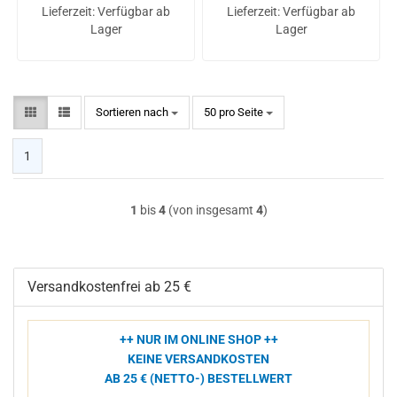
Lieferzeit:
Verfügbar ab
Lieferzeit:
Verfügbar ab
Lager
Lager
Sortieren nach
pro Seite
Sortieren nach
50 pro Seite
1
1
bis
4
(von insgesamt
4
)
Versandkostenfrei ab 25 €
++ NUR IM ONLINE SHOP ++
KEINE VERSANDKOSTEN
AB 25 € (NETTO-) BESTELLWERT