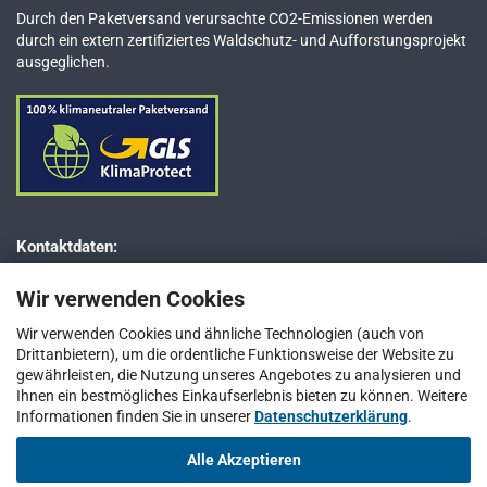
Durch den Paketversand verursachte CO2-Emissionen werden
durch ein extern zertifiziertes Waldschutz- und Aufforstungsprojekt
ausgeglichen.
Kontaktdaten:
Dr. JESSBERGER GmbH
Wir verwenden Cookies
Jägerweg 5–7
D-85521 Ottobrunn bei München
Wir verwenden Cookies und ähnliche Technologien (auch von
Drittanbietern), um die ordentliche Funktionsweise der Website zu
Telefon: +49 (0) 89 / 66 66 33 400
gewährleisten, die Nutzung unseres Angebotes zu analysieren und
Telefax: +49 (0) 89 / 66 66 33 411
Ihnen ein bestmögliches Einkaufserlebnis bieten zu können. Weitere
Informationen finden Sie in unserer
E-Mail:
info@jesspumpen.de
Datenschutzerklärung
.
Alle Akzeptieren
Vertrag widerrufen