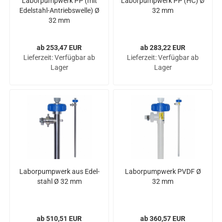
La­bor­pump­werk PP (mit
La­bor­pump­werk PP (HC) Ø
Edelstahl-​​An­triebs­wel­le) Ø
32 mm
32 mm
ab 253,47 EUR
ab 283,22 EUR
Lieferzeit:
Verfügbar ab
Lieferzeit:
Verfügbar ab
Lager
Lager
La­bor­pump­werk aus Edel­
La­bor­pump­werk PVDF Ø
stahl Ø 32 mm
32 mm
ab 510,51 EUR
ab 360,57 EUR