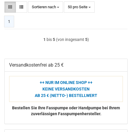
Sortieren nach
pro Seite
Sortieren nach
50 pro Seite
1
1
bis
5
(von insgesamt
5
)
Versandkostenfrei ab 25 €
++ NUR IM ONLINE SHOP ++
KEINE VERSANDKOSTEN
AB 25 € (NETTO-) BESTELLWERT
Bestellen Sie Ihre Fasspumpe oder Handpumpe bei Ihrem
zuverlässigen Fasspumpenhersteller.