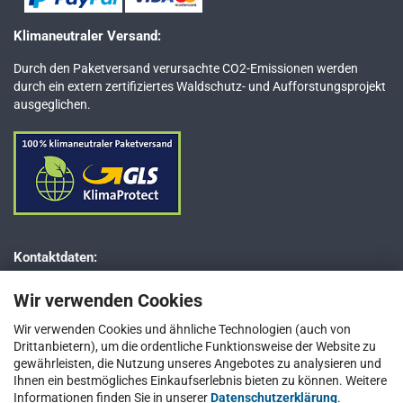
Klimaneutraler Versand:
Durch den Paketversand verursachte CO2-Emissionen werden
durch ein extern zertifiziertes Waldschutz- und Aufforstungsprojekt
ausgeglichen.
Kontaktdaten:
Dr. JESSBERGER GmbH
Wir verwenden Cookies
Jägerweg 5–7
D-85521 Ottobrunn bei München
Wir verwenden Cookies und ähnliche Technologien (auch von
Drittanbietern), um die ordentliche Funktionsweise der Website zu
Telefon: +49 (0) 89 / 66 66 33 400
gewährleisten, die Nutzung unseres Angebotes zu analysieren und
Telefax: +49 (0) 89 / 66 66 33 411
Ihnen ein bestmögliches Einkaufserlebnis bieten zu können. Weitere
Informationen finden Sie in unserer
E-Mail:
info@jesspumpen.de
Datenschutzerklärung
.