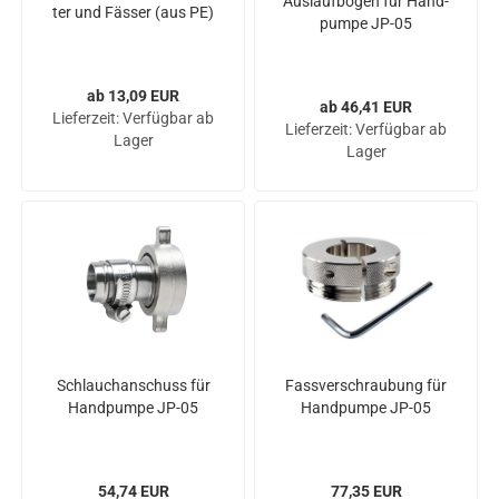
Aus­lauf­bo­gen für Hand­
ter und Fäs­ser (aus PE)
pum­pe JP-05
ab 13,09 EUR
ab 46,41 EUR
Lieferzeit:
Verfügbar ab
Lieferzeit:
Verfügbar ab
Lager
Lager
Schlauch­an­schuss für
Fass­ver­schrau­bung für
Hand­pum­pe JP-05
Hand­pum­pe JP-05
54,74 EUR
77,35 EUR