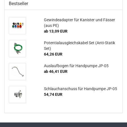
Bestseller
Ge­win­de­ad­ap­ter für Ka­nis­ter und Fäs­ser
(aus PE)
ab 13,09 EUR
Po­ten­ti­al­aus­gleichs­ka­bel Set (Anti-​Statik
Set)
64,26 EUR
Aus­lauf­bo­gen für Hand­pum­pe JP-05
ab 46,41 EUR
Schlauch­an­schuss für Hand­pum­pe JP-05
54,74 EUR