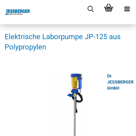
Elek­tri­sche La­bor­pum­pe JP-​125 aus
Po­ly­pro­py­len
Dr.
JESSBERGER
GmbH