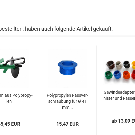
bestellten, haben auch folgende Artikel gekauft:
Ge­win­de­ad­ap­ter
n aus Po­ly­pro­py­
Po­ly­pro­py­len Fass­ver­
nis­ter und Fäs­se
len
schrau­bung für Ø 41
mm...
ab 13,09 
65,45 EUR
15,47 EUR