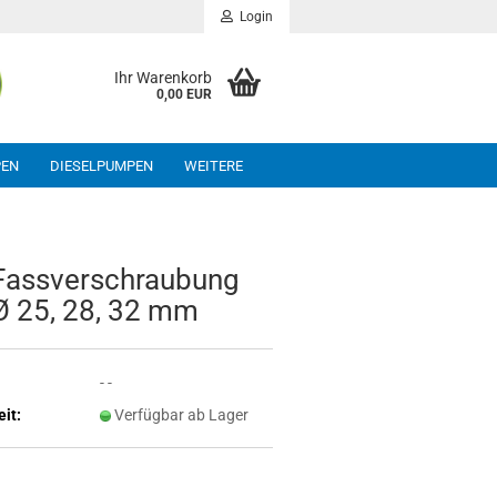
Login
Ihr Warenkorb
0,00 EUR
PEN
DIESELPUMPEN
WEITERE
ass­ver­schrau­bung
 Ø 25, 28, 32 mm
- -
eit:
Verfügbar ab Lager