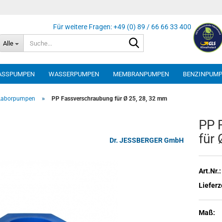
Suche...
Alle
ASSPUMPEN
WASSERPUMPEN
MEMBRANPUMPEN
BENZINPUM
»
Laborpumpen
PP Fassverschraubung für Ø 25, 28, 32 mm
PP F
für
Dr. JESSBERGER GmbH
Art.Nr.:
Lieferz
Maß: