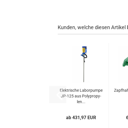
Kunden, welche diesen Artikel 
Elek­tri­sche La­bor­pum­pe
Zapf­hah
JP-​125 aus Po­ly­pro­py­
len...
ab 431,97 EUR