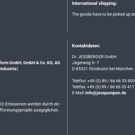
International shipping:
The goods have to be picked up at
Kontaktdaten:
Dr. JESSBERGER GmbH
tsform GmbH, GmbH & Co. KG, AG
Jägerweg 5–7
Industrie
)
D-85521 Ottobrunn bei München
Telefon: +49 (0) 89 / 66 66 33 400
Telefax: +49 (0) 89 / 66 66 33 411
E-Mail:
info@jesspumpen.de
O2-Emissionen werden durch ein
ufforstungsprojekt ausgeglichen.