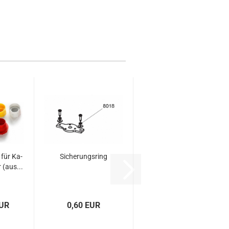
 für Ka­
Si­che­rungs­ring
r (aus...
EUR
0,60 EUR