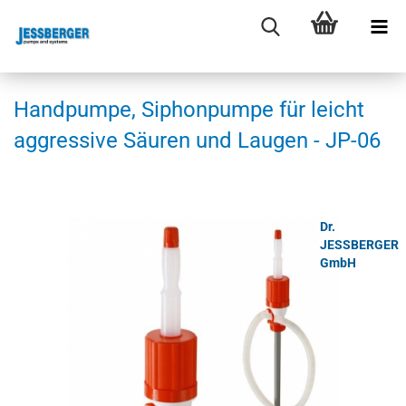
Hand­pum­pe, Si­phon­pum­pe für leicht
ag­gres­si­ve Säu­ren und Lau­gen - JP-06
Dr.
JESSBERGER
GmbH