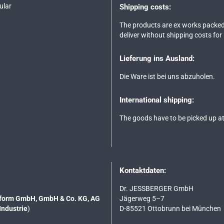
ular
Shipping costs:
The products are ex works packed
deliver without shipping costs for
Lieferung ins Ausland:
Die Ware ist bei uns abzuholen.
International shipping:
The goods have to be picked up at
Kontaktdaten:
Dr. JESSBERGER GmbH
tsform GmbH, GmbH & Co. KG, AG
Jägerweg 5–7
Industrie
)
D-85521 Ottobrunn bei München