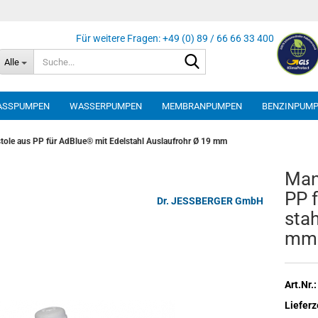
Suche...
Alle
ASSPUMPEN
WASSERPUMPEN
MEMBRANPUMPEN
BENZINPUM
tole aus PP für AdBlue® mit Edelstahl Auslaufrohr Ø 19 mm
Ma­n
PP f
Dr. JESSBERGER GmbH
stah
mm
Art.Nr.:
Lieferz