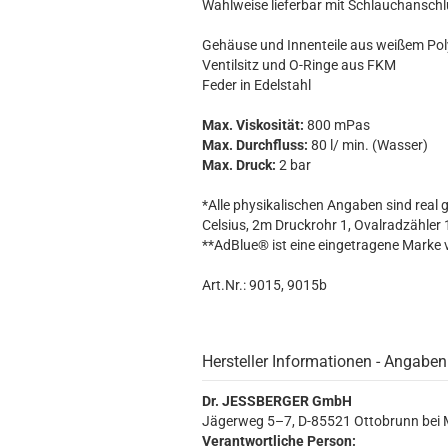
Wahlweise lieferbar mit Schlauchanschl
Gehäuse und Innenteile aus weißem Po
Ventilsitz und O-Ringe aus FKM
Feder in Edelstahl
Max. Viskosität:
800 mPas
Max. Durchfluss:
80 l/ min. (Wasser)
Max. Druck:
2 bar
*Alle physikalischen Angaben sind re
Celsius, 2m Druckrohr 1, Ovalradzähle
**AdBlue® ist eine eingetragene Marke 
Art.Nr.: 9015, 9015b
Hersteller Informationen - Angaben
Dr. JESSBERGER GmbH
Jägerweg 5–7, D-85521 Ottobrunn bei
Verantwortliche Person: