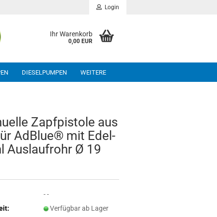
Login
Ihr Warenkorb
0,00 EUR
PEN
DIESELPUMPEN
WEITERE
u­el­le Zapf­pis­to­le aus
ür Ad­Blue® mit Edel­
l Aus­lauf­rohr Ø 19
- -
eit:
Verfügbar ab Lager