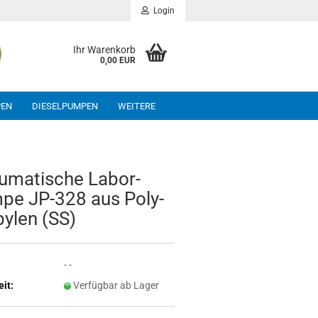
Login
Ihr Warenkorb
0,00 EUR
PEN
DIESELPUMPEN
WEITERE
­ma­ti­sche La­bor­
pe JP-​328 aus Po­ly­
py­len (SS)
- -
eit:
Verfügbar ab Lager