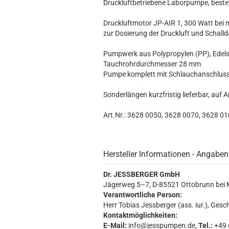
Druckluftbetriebene Laborpumpe, beste
Druckluftmotor JP-AIR 1, 300 Watt bei 
zur Dosierung der Druckluft und Schall
Pumpwerk aus Polypropylen (PP), Edels
Tauchrohrdurchmesser 28 mm
Pumpe komplett mit Schlauchanschluss
Sonderlängen kurzfristig lieferbar, auf 
Art.Nr.: 3628 0050, 3628 0070, 3628 0
Hersteller Informationen - Angaben
Dr. JESSBERGER GmbH
Jägerweg 5–7, D-85521 Ottobrunn bei
Verantwortliche Person:
Herr Tobias Jessberger (ass. iur.), Gesc
Kontaktmöglichkeiten:
E-Mail:
info@jesspumpen.de,
Tel.:
+49 (