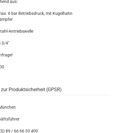
hend aus:
max. 6 bar Betriebsdruck, mit Kugelhahn
dämpfer
tahl-Antriebswelle
 3/4"
Anfrage!
100
 zur Produktsicherheit (GPSR)
 München
häftsführer
0) 89 / 66 66 33 400