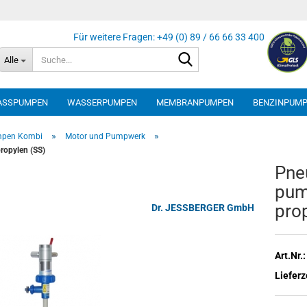
Suche...
Alle
ASSPUMPEN
WASSERPUMPEN
MEMBRANPUMPEN
BENZINPUM
»
»
mpen Kombi
Motor und Pumpwerk
opylen (SS)
Pneu
pum­
pro­
Dr. JESSBERGER GmbH
Art.Nr.:
Lieferz