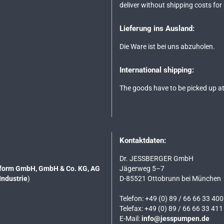
deliver without shipping costs for
Lieferung ins Ausland:
Die Ware ist bei uns abzuholen.
International shipping:
The goods have to be picked up at
Kontaktdaten:
Dr. JESSBERGER GmbH
tsform GmbH, GmbH & Co. KG, AG
Jägerweg 5–7
Industrie
)
D-85521 Ottobrunn bei München
Telefon: +49 (0) 89 / 66 66 33 400
Telefax: +49 (0) 89 / 66 66 33 411
E-Mail:
info@jesspumpen.de