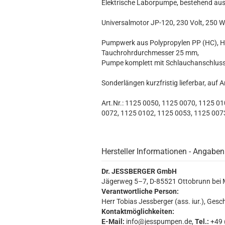
Elektrische Laborpumpe, bestehend aus
Universalmotor JP-120, 230 Volt, 250 Wa
Pumpwerk aus Polypropylen PP (HC), Ha
Tauchrohrdurchmesser 25 mm,
Pumpe komplett mit Schlauchanschluss
Sonderlängen kurzfristig lieferbar, auf 
Art.Nr.: 1125 0050, 1125 0070, 1125 0
0072, 1125 0102, 1125 0053, 1125 007
Hersteller Informationen - Angaben
Dr. JESSBERGER GmbH
Jägerweg 5–7, D-85521 Ottobrunn bei
Verantwortliche Person:
Herr Tobias Jessberger (ass. iur.), Gesc
Kontaktmöglichkeiten:
E-Mail:
info@jesspumpen.de,
Tel.:
+49 (