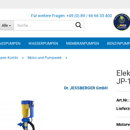
Suche...
Alle
ASSPUMPEN
WASSERPUMPEN
MEMBRANPUMPEN
BENZINPUM
»
»
mpen Kombi
Motor und Pumpwerk
Elek
JP-
Dr. JESSBERGER GmbH
Art.Nr.:
Lieferz
Motorv