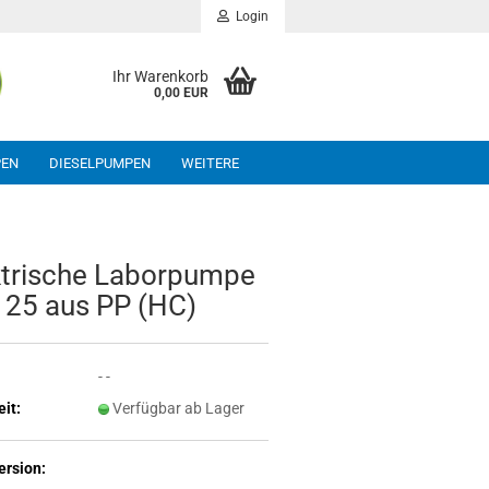
Login
Ihr Warenkorb
0,00 EUR
PEN
DIESELPUMPEN
WEITERE
­tri­sche La­bor­pum­pe
​125 aus PP (HC)
- -
eit:
Verfügbar ab Lager
ersion: