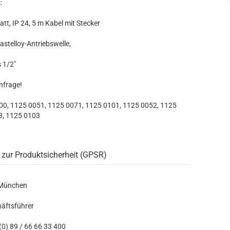
:
tt, IP 24, 5 m Kabel mit Stecker
stelloy-Antriebswelle,
 1/2"
Anfrage!
100, 1125 0051, 1125 0071, 1125 0101, 1125 0052, 1125
3, 1125 0103
 zur Produktsicherheit (GPSR)
 München
häftsführer
0) 89 / 66 66 33 400