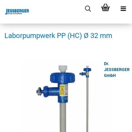
La­bor­pump­werk PP (HC) Ø 32 mm
Dr.
JESSBERGER
GmbH