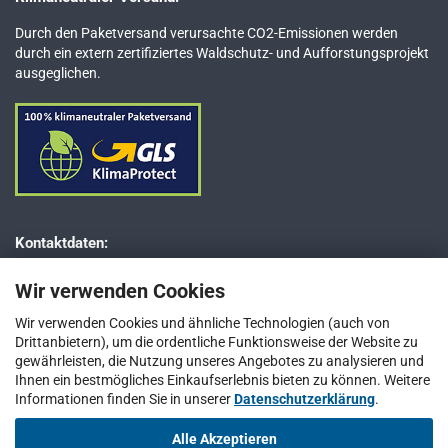
Durch den Paketversand verursachte CO2-Emissionen werden
durch ein extern zertifiziertes Waldschutz- und Aufforstungsprojekt
ausgeglichen.
Kontaktdaten:
Dr. JESSBERGER GmbH
Wir verwenden Cookies
Jägerweg 5–7
D-85521 Ottobrunn bei München
Wir verwenden Cookies und ähnliche Technologien (auch von
Drittanbietern), um die ordentliche Funktionsweise der Website zu
Telefon: +49 (0) 89 / 66 66 33 400
gewährleisten, die Nutzung unseres Angebotes zu analysieren und
Telefax: +49 (0) 89 / 66 66 33 411
Ihnen ein bestmögliches Einkaufserlebnis bieten zu können. Weitere
Informationen finden Sie in unserer
E-Mail:
info@jesspumpen.de
Datenschutzerklärung
.
Alle Akzeptieren