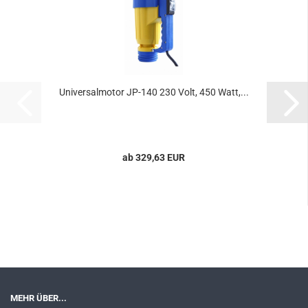
Uni­ver­sal­mo­tor JP-​140 230 Volt, 450 Watt,...
ab 329,63 EUR
MEHR ÜBER...