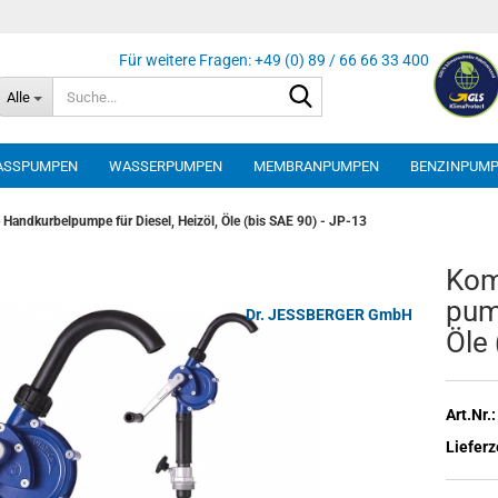
Suche...
Alle
ASSPUMPEN
WASSERPUMPEN
MEMBRANPUMPEN
BENZINPUM
Handkurbelpumpe für Diesel, Heizöl, Öle (bis SAE 90) - JP-13
Kom­
pum­
Dr. JESSBERGER GmbH
Öle 
Art.Nr.:
Lieferz