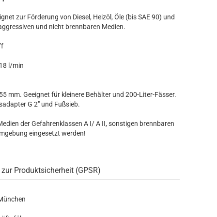
net zur Förderung von Diesel, Heizöl, Öle (bis SAE 90) und
 aggressiven und nicht brennbaren Medien.
ff
18 l/min
955 mm. Geeignet für kleinere Behälter und 200-Liter-Fässer.
adapter G 2" und Fußsieb.
edien der Gefahrenklassen A I/ A II, sonstigen brennbaren
Umgebung eingesetzt werden!
 zur Produktsicherheit (GPSR)
 München