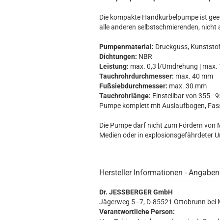
Die kompakte Handkurbelpumpe ist geeig
alle anderen selbstschmierenden, nicht
Pumpenmaterial:
Druckguss, Kunststo
Dichtungen:
NBR
Leistung:
max. 0,3 l/Umdrehung | max. 
Tauchrohrdurchmesser:
max. 40 mm
Fußsiebdurchmesser:
max. 30 mm
Tauchrohrlänge:
Einstellbar von 355 - 
Pumpe komplett mit Auslaufbogen, Fass
Die Pumpe darf nicht zum Fördern von M
Medien oder in explosionsgefährdeter 
Hersteller Informationen - Angaben
Dr. JESSBERGER GmbH
Jägerweg 5–7, D-85521 Ottobrunn bei
Verantwortliche Person: