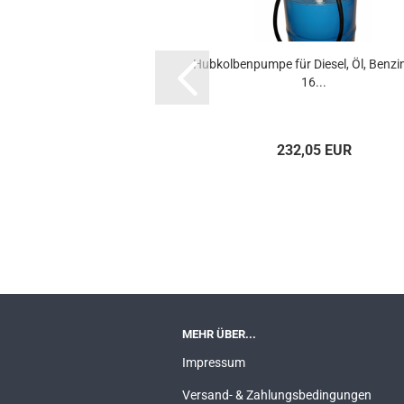
Hub­kol­ben­pum­pe für Die­sel, Öl, Ben­zi
16...
232,05 EUR
MEHR ÜBER...
Impressum
Versand- & Zahlungsbedingungen