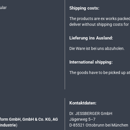
ular
Shipping costs:
The products are ex works packed
deliver without shipping costs for
Lieferung ins Ausland:
Die Ware ist bei uns abzuholen.
International shipping:
The goods have to be picked up at
Kontaktdaten:
Dr. JESSBERGER GmbH
tsform GmbH, GmbH & Co. KG, AG
Jägerweg 5–7
Industrie
)
D-85521 Ottobrunn bei München