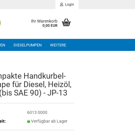
Login
Ihr Warenkorb
0,00 EUR
PEN
DIESELPUMPEN
WEITERE
pak­te Hand­kur­bel­
pe für Die­sel, Heiz­öl,
(bis SAE 90) - JP-13
6013 0000
eit:
Verfügbar ab Lager