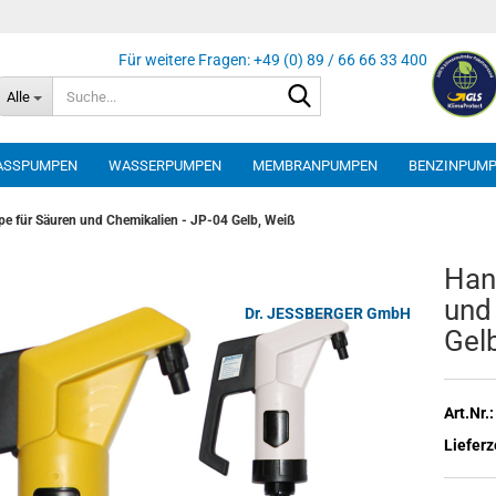
Suche...
Alle
ASSPUMPEN
WASSERPUMPEN
MEMBRANPUMPEN
BENZINPUM
 für Säuren und Chemikalien - JP-04 Gelb, Weiß
Hand
und 
Dr. JESSBERGER GmbH
Gel
Art.Nr.:
Lieferz