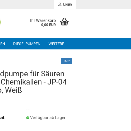
Login
Ihr Warenkorb
0,00 EUR
PEN
DIESELPUMPEN
WEITERE
TOP
­pum­pe für Säu­ren
Che­mi­ka­li­en - JP-04
b, Weiß
- -
eit:
Verfügbar ab Lager