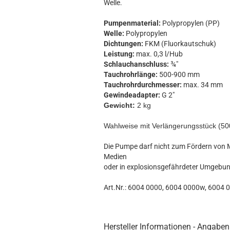
Welle.
Pumpenmaterial:
Polypropylen (PP)
Welle:
Polypropylen
Dichtungen:
FKM (Fluorkautschuk)
Leistung:
max. 0,3 l/Hub
Schlauchanschluss:
¾"
Tauchrohrlänge:
500-900 mm
Tauchrohrdurchmesser:
max. 34 mm
Gewindeadapter:
G 2"
Gewicht:
2 kg
Wahlweise mit Verlängerungsstück (50
Die Pumpe darf nicht zum Fördern von Me
Medien
oder in explosionsgefährdeter Umgebun
Art.Nr.: 6004 0000, 6004 0000w, 6004
Hersteller Informationen - Angaben