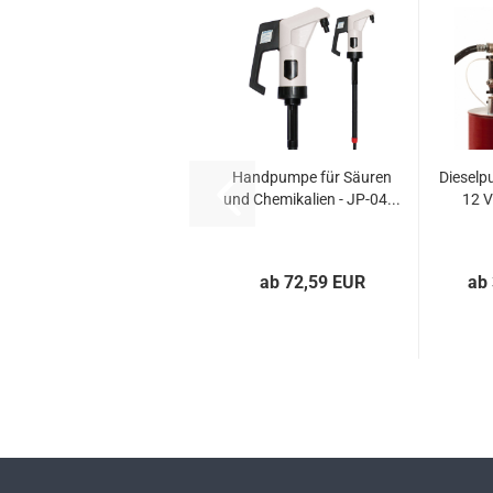
Hand­pum­pe für Säu­ren
Die­sel­
und Che­mi­ka­li­en - JP-04...
12 V
ab 72,59 EUR
ab