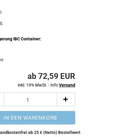
b
iß
erung IBC Container:
ne
ab 72,59 EUR
inkl. 19% MwSt. - Info
Versand