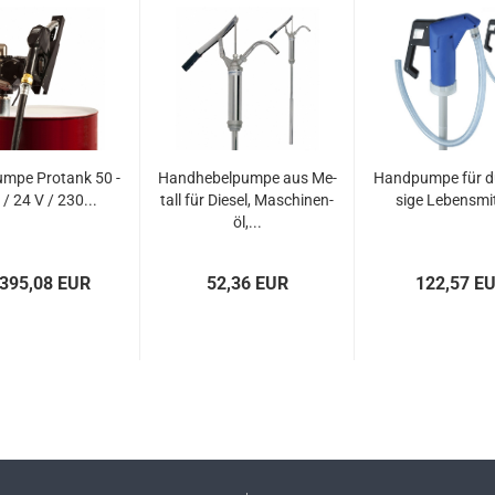
pum­pe Pro­tank 50 -
Hand­he­bel­pum­pe aus Me­
Hand­pum­pe für d
 / 24 V / 230...
tall für Die­sel, Ma­schi­nen­
si­ge Le­bens­mit­
öl,...
 395,08 EUR
52,36 EUR
122,57 E