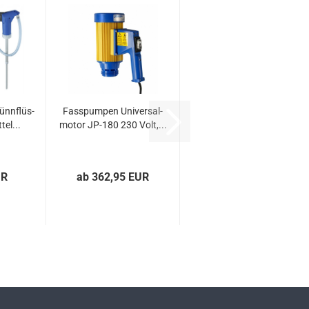
ünn­flüs­
Fas­s­pum­pen Uni­ver­sal­
tel...
mo­tor JP-​180 230 Volt,...
UR
ab 362,95 EUR