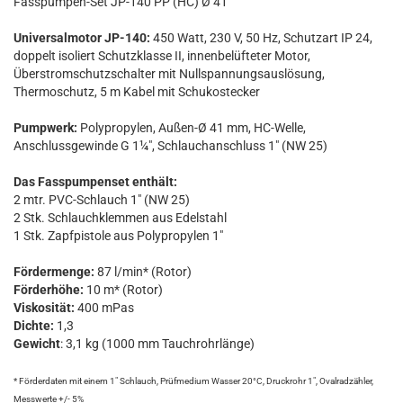
Fasspumpen-Set JP-140 PP (HC) Ø 41
Universalmotor JP-140:
450 Watt, 230 V, 50 Hz, Schutzart IP 24,
doppelt isoliert Schutzklasse II, innenbelüfteter Motor,
Überstromschutzschalter mit Nullspannungsauslösung,
Thermoschutz, 5 m Kabel mit Schukostecker
Pumpwerk:
Polypropylen, Außen-Ø 41 mm, HC-Welle,
Anschlussgewinde G 1¼", Schlauchanschluss 1" (NW 25)
Das Fasspumpenset enthält:
2 mtr. PVC-Schlauch 1" (NW 25)
2 Stk. Schlauchklemmen aus Edelstahl
1 Stk. Zapfpistole aus Polypropylen 1"
Fördermenge:
87 l/min* (Rotor)
Förderhöhe:
10 m* (Rotor)
Viskosität:
400 mPas
Dichte:
1,3
Gewicht
: 3,1 kg (1000 mm Tauchrohrlänge)
* Förderdaten mit einem 1" Schlauch, Prüfmedium Wasser 20°C, Druckrohr 1", Ovalradzähler,
Messwerte +/- 5%