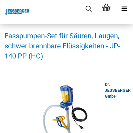
Fasspumpen-​Set für Säu­ren, Lau­gen,
schwer brenn­ba­re Flüs­sig­kei­ten - JP-​
140 PP (HC)
Dr.
JESSBERGER
GmbH