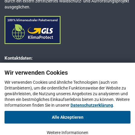
durch ein extern zertifiziertes Waldschutz- und Aufforstungsprojekt
ausgeglichen.
Kontaktdaten:
Dr. JESSBERGER GmbH
Wir verwenden Cookies
Jägerweg 5–7
D-85521 Ottobrunn bei München
Wir verwenden Cookies und ähnliche Technologien (auch von
Drittanbietern), um die ordentliche Funktionsweise der Website zu
Telefon: +49 (0) 89 / 66 66 33 400
gewährleisten, die Nutzung unseres Angebotes zu analysieren und
Telefax: +49 (0) 89 / 66 66 33 411
Ihnen ein bestmögliches Einkaufserlebnis bieten zu können. Weitere
Informationen finden Sie in unserer
E-Mail:
info@jesspumpen.de
Datenschutzerklärung
.
Alle Akzeptieren
Vertrag widerrufen
Weitere Informationen