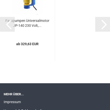
Fas­s­pum­pen Uni­ver­sal­mo­tor
JP-​140 230 Volt,...
ab 329,63 EUR
MEHR ÜBER...
Impressum