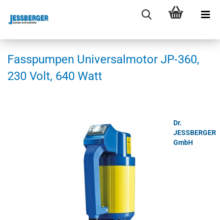
Fas­s­pum­pen Uni­ver­sal­mo­tor JP-​360,
230 Volt, 640 Watt
Dr.
JESSBERGER
GmbH