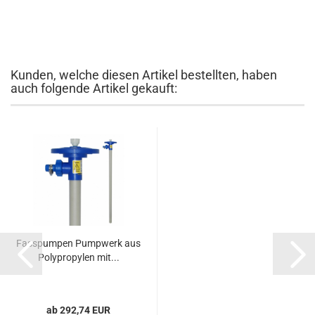
Kunden, welche diesen Artikel bestellten, haben
auch folgende Artikel gekauft:
Fas­s­pum­pen Pump­werk aus
Po­ly­pro­py­len mit...
ab 292,74 EUR