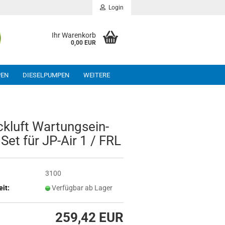
Login
Ihr Warenkorb
0,00 EUR
PEN
DIESELPUMPEN
WEITERE
k­luft War­tungs­ein­
 Set für JP-​Air 1 / FRL
3100
eit:
Verfügbar ab Lager
259,42 EUR