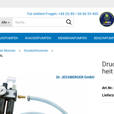
Suche...
Alle
ASSPUMPEN
WASSERPUMPEN
MEMBRANPUMPEN
BENZINPUM
»
»
en Motoren
Druckluftmotoren
FRL
Druc
heit
Dr. JESSBERGER GmbH
Art.Nr.:
Lieferz