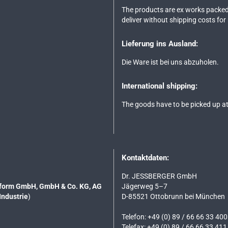
The products are ex works packed
deliver without shipping costs for
Lieferung ins Ausland:
Die Ware ist bei uns abzuholen.
International shipping:
The goods have to be picked up at
Kontaktdaten:
Dr. JESSBERGER GmbH
tsform GmbH, GmbH & Co. KG, AG
Jägerweg 5–7
Industrie
)
D-85521 Ottobrunn bei München
Telefon: +49 (0) 89 / 66 66 33 400
Telefax: +49 (0) 89 / 66 66 33 411