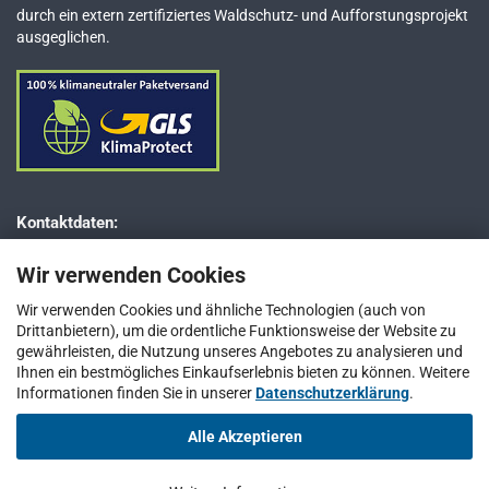
durch ein extern zertifiziertes Waldschutz- und Aufforstungsprojekt
ausgeglichen.
Kontaktdaten:
Dr. JESSBERGER GmbH
Wir verwenden Cookies
Jägerweg 5–7
D-85521 Ottobrunn bei München
Wir verwenden Cookies und ähnliche Technologien (auch von
Drittanbietern), um die ordentliche Funktionsweise der Website zu
Telefon: +49 (0) 89 / 66 66 33 400
gewährleisten, die Nutzung unseres Angebotes zu analysieren und
Telefax: +49 (0) 89 / 66 66 33 411
Ihnen ein bestmögliches Einkaufserlebnis bieten zu können. Weitere
Informationen finden Sie in unserer
E-Mail:
info@jesspumpen.de
Datenschutzerklärung
.
Alle Akzeptieren
Vertrag widerrufen