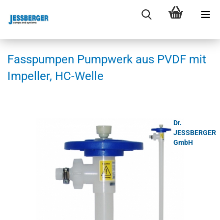
Fas­s­pum­pen Pump­werk aus PVDF mit
Im­pel­ler, HC-​Welle
Dr.
JESSBERGER
GmbH