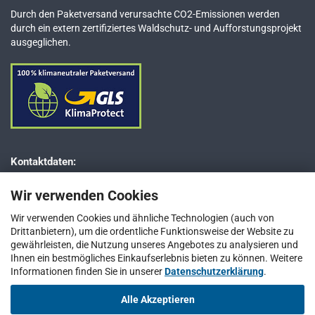
Durch den Paketversand verursachte CO2-Emissionen werden
durch ein extern zertifiziertes Waldschutz- und Aufforstungsprojekt
ausgeglichen.
Kontaktdaten:
Dr. JESSBERGER GmbH
Wir verwenden Cookies
Jägerweg 5–7
D-85521 Ottobrunn bei München
Wir verwenden Cookies und ähnliche Technologien (auch von
Drittanbietern), um die ordentliche Funktionsweise der Website zu
Telefon: +49 (0) 89 / 66 66 33 400
gewährleisten, die Nutzung unseres Angebotes zu analysieren und
Telefax: +49 (0) 89 / 66 66 33 411
Ihnen ein bestmögliches Einkaufserlebnis bieten zu können. Weitere
Informationen finden Sie in unserer
E-Mail:
info@jesspumpen.de
Datenschutzerklärung
.
Alle Akzeptieren
Vertrag widerrufen