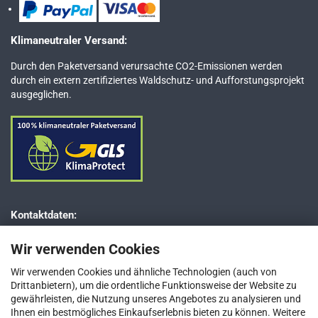
Klimaneutraler Versand:
Durch den Paketversand verursachte CO2-Emissionen werden
durch ein extern zertifiziertes Waldschutz- und Aufforstungsprojekt
ausgeglichen.
Kontaktdaten:
Dr. JESSBERGER GmbH
Wir verwenden Cookies
Jägerweg 5–7
D-85521 Ottobrunn bei München
Wir verwenden Cookies und ähnliche Technologien (auch von
Drittanbietern), um die ordentliche Funktionsweise der Website zu
Telefon: +49 (0) 89 / 66 66 33 400
gewährleisten, die Nutzung unseres Angebotes zu analysieren und
Telefax: +49 (0) 89 / 66 66 33 411
Ihnen ein bestmögliches Einkaufserlebnis bieten zu können. Weitere