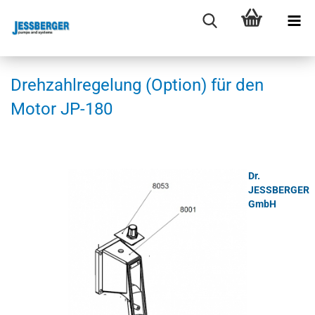
Dreh­zahl­re­ge­lung (Op­ti­on) für den
Motor JP-​180
Dr.
JESSBERGER
GmbH