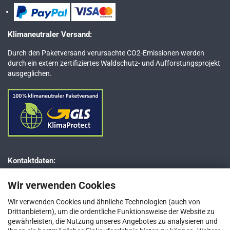
Klimaneutraler Versand:
Durch den Paketversand verursachte CO2-Emissionen werden
durch ein extern zertifiziertes Waldschutz- und Aufforstungsprojekt
ausgeglichen.
Kontaktdaten:
Dr. JESSBERGER GmbH
Wir verwenden Cookies
Jägerweg 5–7
D-85521 Ottobrunn bei München
Wir verwenden Cookies und ähnliche Technologien (auch von
Drittanbietern), um die ordentliche Funktionsweise der Website zu
Telefon: +49 (0) 89 / 66 66 33 400
gewährleisten, die Nutzung unseres Angebotes zu analysieren und