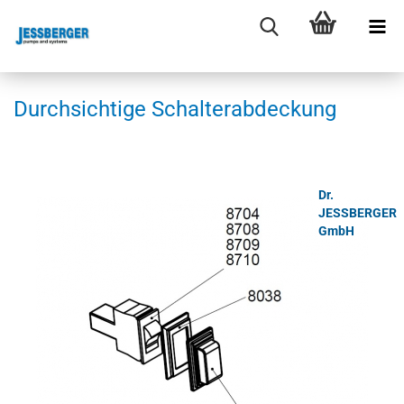
Durch­sich­ti­ge Schal­ter­ab­de­ckung
Dr.
JESSBERGER
GmbH