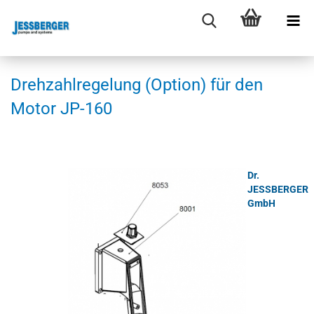
Dreh­zahl­re­ge­lung (Op­ti­on) für den
Motor JP-​160
Dr.
JESSBERGER
GmbH