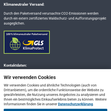
Klimaneutraler Versand:
Durch den Paketversand verursachte CO2-Emissionen werden
durch ein extern zertifiziertes Waldschutz- und Aufforstungsprojekt
ausgeglichen.
Kontaktdaten:
Dr. JESSBERGER GmbH
Wir verwenden Cookies
Jägerweg 5–7
D-85521 Ottobrunn bei München
Wir verwenden Cookies und ähnliche Technologien (auch von
Drittanbietern), um die ordentliche Funktionsweise der Website zu
Telefon: +49 (0) 89 / 66 66 33 400
gewährleisten, die Nutzung unseres Angebotes zu analysieren und
Telefax: +49 (0) 89 / 66 66 33 411
Ihnen ein bestmögliches Einkaufserlebnis bieten zu können. Weitere
Informationen finden Sie in unserer
E-Mail:
info@jesspumpen.de
Datenschutzerklärung
.